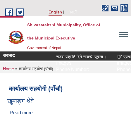
Skip to main content
English
नेपाली
Shivasatakshi Municipality, Office of
the Municipal Executive
Government of Nepal
समाचार:
सरुवा सहमति दिने सम्बन्धी सूचना ।
भूमि प्रशा
Images:
Images
You are here
Home
» कार्यालय सहयोगी (पाँचौ)
Phone Number:
Phone 
कार्यालय सहयोगी (पाँचौ)
खुमाङ्ग थेवे
Read more
about खुमाङ्ग थेवे