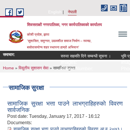
Skip to main content
English
नेपाली
शिवसताक्षी नगरपालिका, नगर कार्यपालिकाकाे कार्यालय
कोशी प्रदेश, झापा
‘सुशासित, समुन्‍नत, उद्यमशील समाज निर्माण – स्वच्छ,
बसोवासयोग्य शहर स्थापना हाम्रो अभियान’
समाचार:
सरुवा सहमति दिने सम्बन्धी सूचना ।
भूमि प्
Images:
Imag
You are here
Home
»
विद्युतीय सुशासन सेवा
» सामाजिक सुरक्षा
Phone Number:
Phon
सामाजिक सुरक्षा
सामाजिक सुरक्षा भत्ता पाउने लाभग्राहिहरुकाे विवरण
सार्वजनिक
Post date:
Tuesday, January 17, 2017 - 16:12
Documents:
सामाजिक सुरक्षा भत्ता पाउने लाभग्राहिहरुकाे विवरण आ.व २०७३।