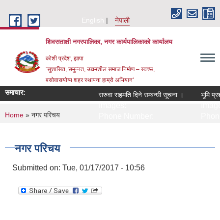
Skip to main content
English
नेपाली
शिवसताक्षी नगरपालिका, नगर कार्यपालिकाकाे कार्यालय
कोशी प्रदेश, झापा
‘सुशासित, समुन्‍नत, उद्यमशील समाज निर्माण – स्वच्छ,
बसोवासयोग्य शहर स्थापना हाम्रो अभियान’
समाचार:
सरुवा सहमति दिने सम्बन्धी सूचना ।
भूमि प्र
Images:
Image
You are here
Home
» नगर परिचय
Phone Number:
Phon
नगर परिचय
Submitted on:
Tue, 01/17/2017 - 10:56