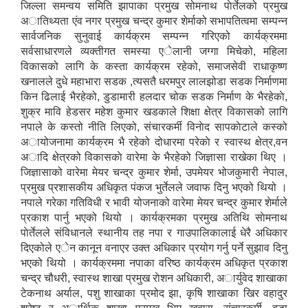
जिल्ला समन्वय समिति झापाका प्रमुख सोमनाथ पाेर्तेलको प्रमुख
अातिथ्यता एंव नगर प्रमुख चन्द्र कुमार शेर्माको सभापतित्वमा सम्पन्न
सार्वजनिक सुनुवाई कार्यक्रम सम्पन्न गरिएको कार्यक्रममा
सर्वसाधारणले व्यक्तीगत समस्या एेलानी जग्गा मिचेको, महिला
विकासको लागि के कस्ता कार्यक्रम रहेको, समाजसेवी राधाकृष्ण
खनालले दुधे महाभारा सडक ,त्यसतै धरमपुर लालझोडा सडक निर्माणमा
किन ढिलाई भैरहेको, डुडामारी हलदार चोक सडक निर्माण के भैरहेकाे,
शुक्र मावि हेडसर महेश कुमार खडकाले शिक्षा क्षेत्र विकासको लागि
नपाले के कस्तो नीति लिएको, संचारकर्मी विनाेद सापकाेटाले कस्को
अायोजनामा कार्यक्रम भै रहेको दोधारमा परेकाे र स्वास्थ क्षेत्र,वन
अादि क्षेत्रको विकासकाे वारेमा के भैरहेको जिज्ञासा राखेका थिए ।
जिज्ञासाको वारेमा मेयर चन्द्र कुमार शेर्मा, उपमेयर भोजकुमारी नेपाल,
प्रमुख प्रशासकीय अधिकृत प‌ंकज भुर्तेलले जवाफ दिनु भएको थियो ।
नपाले गरेका गतिविधी र भावी योजनाको वारेमा मेयर चन्द्र कुमार शेर्माले
प्रकाश पार्नु भएको थियो । कार्यक्रमका प्रमुख अतिथि साेमनाथ
पाेर्तेलले संविधानले स्थानीय तह नपा र गाउपालिकालाई धेरै अधिकार
दिएकोले एेन कानून वनाएर उक्त अधिकार प्रयोग गर्नु पर्ने सुझाव दिनु
भएको थियो । कार्यक्रममा नपाका वरिष्ठ कार्यक्रम अधिकृत प्रकाश
चन्द्र चौधरी, स्वास्थ शाखा प्रमुख राेशन अधिकारी, अार्युवेद शाखाका
टेकनाथ अर्याल, पशु शाखाका प्रमोद झा, कृषि शाखाका खिर वहादुर