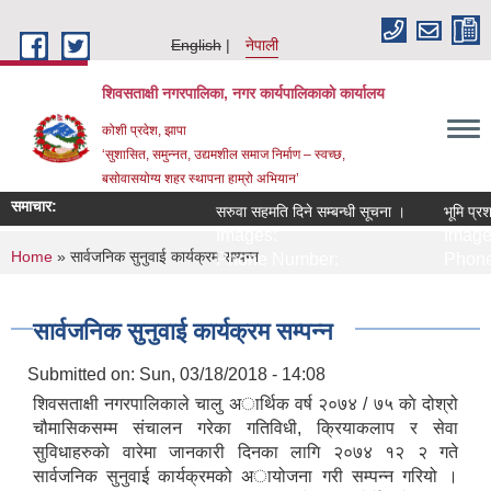
Skip to main content
English
नेपाली
शिवसताक्षी नगरपालिका, नगर कार्यपालिकाकाे कार्यालय
कोशी प्रदेश, झापा
‘सुशासित, समुन्‍नत, उद्यमशील समाज निर्माण – स्वच्छ,
बसोवासयोग्य शहर स्थापना हाम्रो अभियान’
समाचार:
सरुवा सहमति दिने सम्बन्धी सूचना ।
भूमि प्रशा
Images:
Images
You are here
Home
» सार्वजनिक सुनुवाई कार्यक्रम सम्पन्न
Phone Number:
Phone
सार्वजनिक सुनुवाई कार्यक्रम सम्पन्न
Submitted on:
Sun, 03/18/2018 - 14:08
शिवसताक्षी नगरपालिकाले चालु अार्थिक वर्ष २०७४ / ७५ काे दोश्रो
चौमासिकसम्म स‌ंचालन गरेका गतिविधी, क्रियाकलाप र सेवा
सुविधाहरुकाे वारेमा जानकारी दिनका लागि २०७४ १२ २ गते
सार्वजनिक सुनुवाई कार्यक्रमको अायोजना गरी सम्पन्न गरियो ।