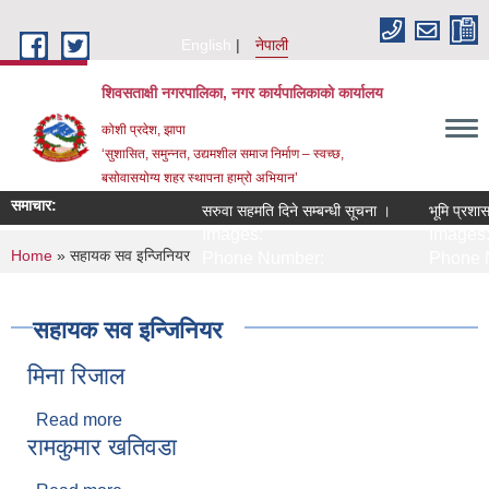
Skip to main content
English
नेपाली
शिवसताक्षी नगरपालिका, नगर कार्यपालिकाकाे कार्यालय
कोशी प्रदेश, झापा
‘सुशासित, समुन्‍नत, उद्यमशील समाज निर्माण – स्वच्छ,
बसोवासयोग्य शहर स्थापना हाम्रो अभियान’
समाचार:
सरुवा सहमति दिने सम्बन्धी सूचना ।
भूमि प्रशासन
Images:
Images:
You are here
Home
» सहायक सव इन्जिनियर
Phone Number:
Phone 
सहायक सव इन्जिनियर
मिना रिजाल
Read more
about मिना रिजाल
रामकुमार खतिवडा