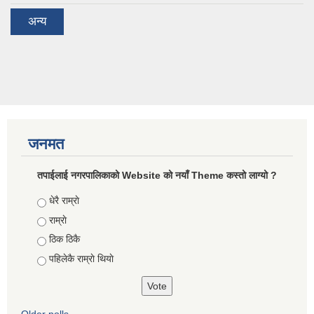
अन्य
जनमत
तपाईलाई नगरपालिकाको Website को नयाँ Theme कस्तो लाग्यो ?
Choices
धेरै राम्राे
राम्राे
ठिक ठिकै
पहिलेकै राम्राे थियाे
Older polls