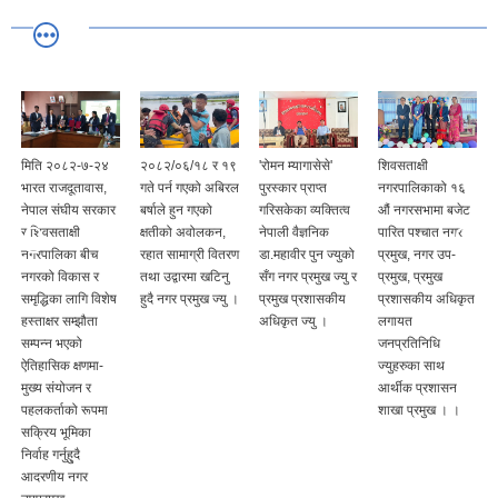
मिति २०८२-७-२४
२०८२/०६/१८ र १९
'रोमन म्यागासेसे'
शिवसताक्षी
भारत राजदूतावास,
गते पर्न गएको अबिरल
पुरस्कार प्राप्त
नगरपालिकाको १६
नेपाल संघीय सरकार
बर्षाले हुन गएको
गरिसकेका व्यक्तित्व
औं नगरसभामा बजेट
र शिवसताक्षी
क्षतीको अवोलकन,
नेपाली वैज्ञनिक
पारित पश्चात नगर
नगरपालिका बीच
रहात सामाग्री वितरण
डा.महावीर पुन ज्युको
प्रमुख, नगर उप-
नगरको विकास र
तथा उद्वारमा खटिनु
सँग नगर प्रमुख ज्यु र
प्रमुख, प्रमुख
समृद्धिका लागि विशेष
हुदै नगर प्रमुख ज्यु ।
प्रमुख प्रशासकीय
प्रशासकीय अधिकृत
हस्ताक्षर सम्झौता
अधिकृत ज्यु ।
लगायत
सम्पन्न भएको
जनप्रतिनिधि
ऐतिहासिक क्षणमा-
ज्युहरुका साथ
मुख्य संयोजन र
आर्थीक प्रशासन
पहलकर्ताको रूपमा
शाखा प्रमुख । ।
सक्रिय भूमिका
निर्वाह गर्नुहु्दै
आदरणीय नगर