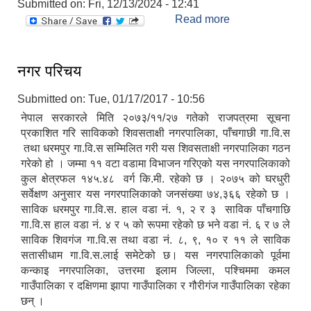
Submitted on:
Fri, 12/13/2024 - 12:41
Read more
about तह वृद्धिको
लागि आवेदन पेश गर्ने
सम्बन्धी सूचना ।
नगर परिचय
Submitted on:
Tue, 01/17/2017 - 10:56
नेपाल सरकारले मिति २०७३/११/२७ गतेको राजपत्रमा सूचना
प्रकाशित गरि साविकको शिवसताक्षी नगरपालिका, पाँचगाछी गा.वि.स
तथा धरमपुर गा.वि.स सम्मिलित गरी यस शिवसताक्षी नगरपालिका गठन
गरेको हो । जम्मा ११ वटा वडामा विभाजन गरिएको यस नगरपालिकाको
कुल क्षेत्रफल १४५.४८ वर्ग कि.मी. रहेको छ । २०७५ को घरधुरी
सर्वेक्षण अनुसार यस नगरपालिकाको जनसंख्या ७४,३६६ रहेको छ ।
साविक धरमपुर गा.वि.स. हाल वडा नं. १, २ र ३ साविक पाँचगाछि
गा.वि.स हाल वडा नं. ४ र ५ को रूपमा रहेको छ भने वडा नं. ६ र ७ ले
साविक शिवगंज गा.वि.स तथा वडा नं. ८, ९, १० र ११ ले साविक
सतासीधाम गा.वि.स.लाई समेटेको छ। यस नगरपालिकाको पूर्वमा
कन्काइ नगरपालिका, उत्तरमा इलाम जिल्ला, पश्चिममा कमल
गाउँपालिका र दक्षिणमा झापा गाउँपालिका र गौरीगंज गाउँपालिका रहेका
छन् ।